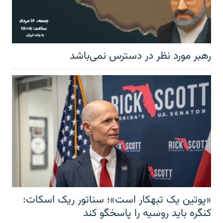
رهبر مورد نظر در دسترس نمی‌باشد
«پوتین یک تبهکار است»؛ سناتور ریک اسکات:
کنگره باید روسیه را پاسخگو کند