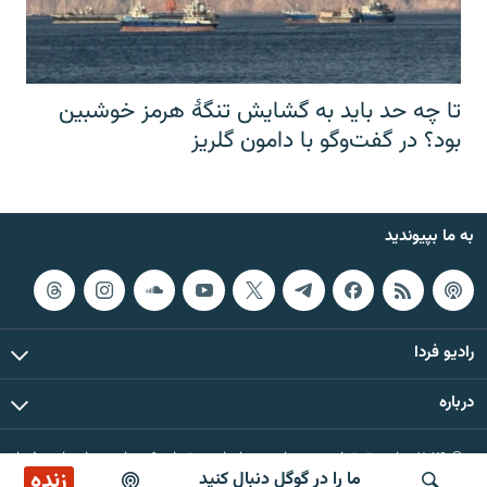
تا چه حد باید به گشایش تنگهٔ هرمز خوشبین
بود؟ در گفت‌وگو با دامون گلریز
به ما بپیوندید
رادیو فردا
درباره
© ۲۰۲۶ تمام حقوق این وب‌سایت، بر اساس مقررات کپی‌رایت، برای رادیو فردا
زنده
ما را در گوگل دنبال کنید
محفوظ است.