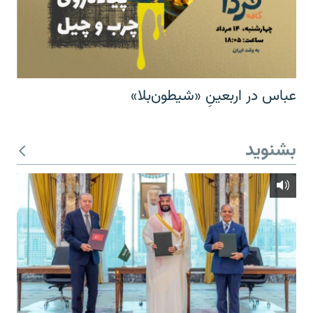
عباس در اربعینِ «شیطون‌بلا»
بشنوید