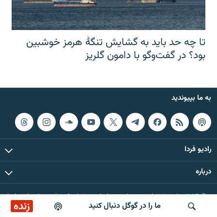
تا چه حد باید به گشایش تنگهٔ هرمز خوشبین
بود؟ در گفت‌وگو با دامون گلریز
به ما بپیوندید
رادیو فردا
درباره
© ۲۰۲۶ تمام حقوق این وب‌سایت، بر اساس مقررات کپی‌رایت، برای رادیو فردا
زنده
ما را در گوگل دنبال کنید
محفوظ است.
ایستگاه ۱۹