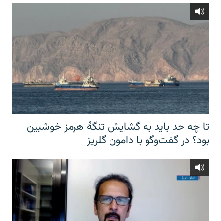
تا چه حد باید به گشایش تنگهٔ هرمز خوشبین
بود؟ در گفت‌وگو با دامون گلریز