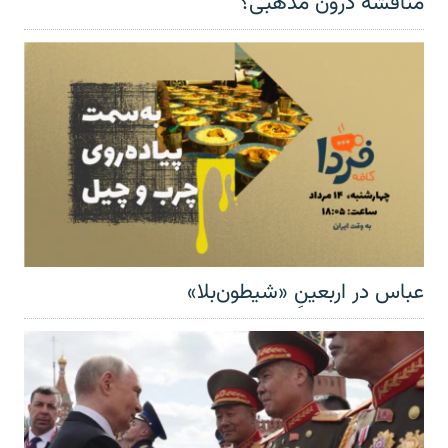
مناقشهٔ درون مذهبی؟
عباس در اربعینِ «شیطون‌بلا»