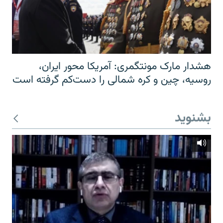
هشدار مارک مونتگمری: آمریکا محور ایران،
روسیه، چین و کره شمالی را دست‌کم گرفته است
بشنوید