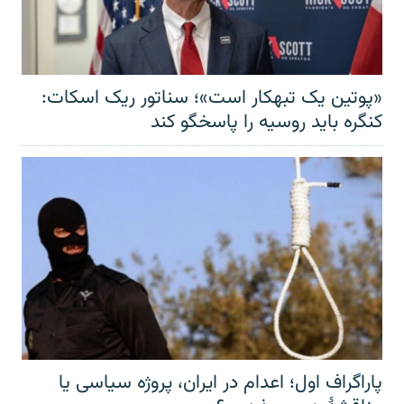
«پوتین یک تبهکار است»؛ سناتور ریک اسکات:
کنگره باید روسیه را پاسخگو کند
پاراگراف اول؛ اعدام در ایران، پروژه سیاسی یا