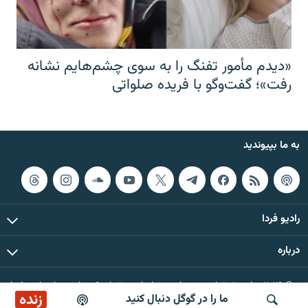
«دیدم مأمور تفنگ را به سوی چشم‌هایم نشانه
رفت»؛ گفت‌و‌گو با فریده صلواتی
به ما بپیوندید
رادیو فردا
درباره
© ۲۰۲۶ تمام حقوق این وب‌سایت، بر اساس مقررات کپی‌رایت، برای رادیو فردا
زنده
ما را در گوگل دنبال کنید
محفوظ است.
پخش آنلاین