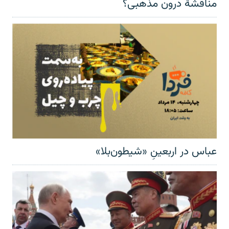
مناقشهٔ درون مذهبی؟
عباس در اربعینِ «شیطون‌بلا»