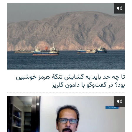
تا چه حد باید به گشایش تنگهٔ هرمز خوشبین
بود؟ در گفت‌وگو با دامون گلریز