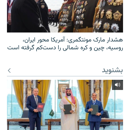
هشدار مارک مونتگمری: آمریکا محور ایران،
روسیه، چین و کره شمالی را دست‌کم گرفته است
بشنوید