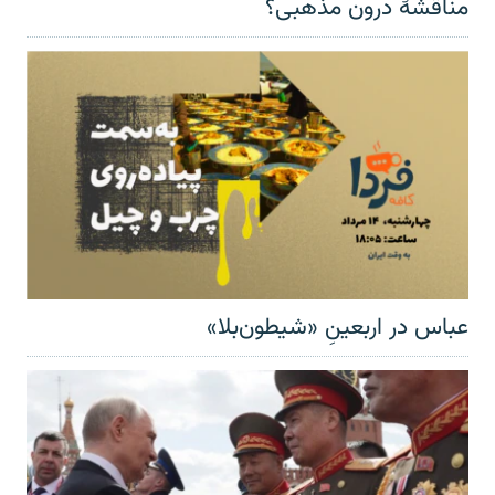
مناقشهٔ درون مذهبی؟
عباس در اربعینِ «شیطون‌بلا»