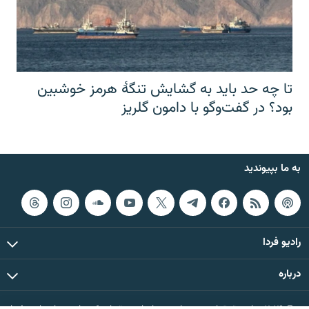
تا چه حد باید به گشایش تنگهٔ هرمز خوشبین
بود؟ در گفت‌وگو با دامون گلریز
به ما بپیوندید
رادیو فردا
درباره