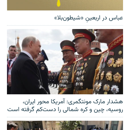
عباس در اربعینِ «شیطون‌بلا»
هشدار مارک مونتگمری: آمریکا محور ایران،
روسیه، چین و کره شمالی را دست‌کم گرفته است