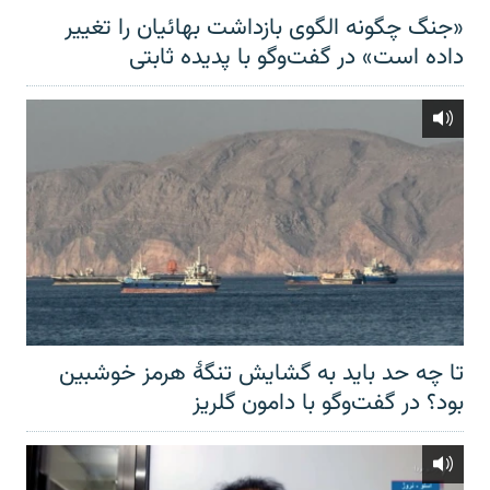
«جنگ چگونه الگوی بازداشت بهائیان را تغییر
داده است» در گفت‌وگو با پدیده ثابتی
تا چه حد باید به گشایش تنگهٔ هرمز خوشبین
بود؟ در گفت‌وگو با دامون گلریز