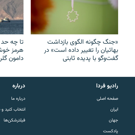
«جنگ چگونه الگوی بازداشت
تا چه حد 
بهائیان را تغییر داده است» در
هرمز خوشب
گفت‌وگو با پدیده ثابتی
دامون گلری
English
رادیو فردا
درباره
به ما بپیوندید
صفحه اصلی
درباره ما
ایران
انتخاب کنید و 
جهان
فیلترشکن‌ها
پادکست