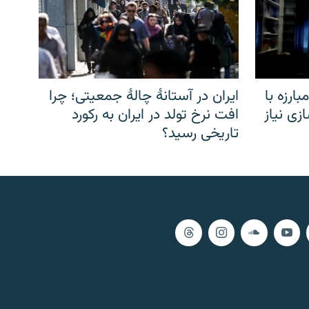
ارزه با
ایران در آستانهٔ چالهٔ جمعیتی؛ چرا
زی نیاز
افت نرخ تولد در ایران به رکورد
تاریخی رسید؟