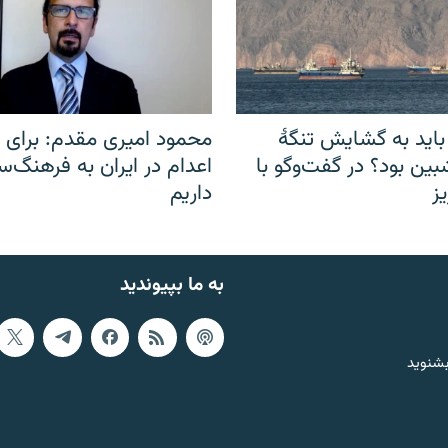
باید به گشایش تنگهٔ
محمود امیری مقدم: برای مب
ین بود؟ در گفت‌وگو با
اعدام در ایران به فرهنگ‌سا
ز
داریم
به ما بپیوندید
بشنوید