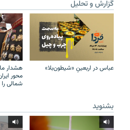
گزارش و تحلیل
عباس در اربعینِ «شیطون‌بلا»
هشدار مار
محور ایرا
شمالی را
بشنوید