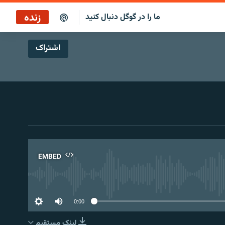
زنده
ما را در گوگل دنبال کنید
اشتراک
پخش آنلاین
پخش رادیویی
پخش آنلاین
پخش ماهواره‌ای
EMBED
No 
0:00
لینک مستقیم