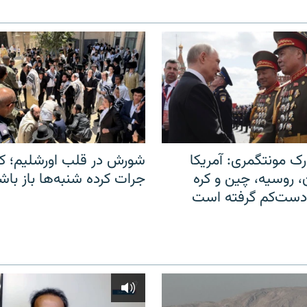
ک مونتگمری: آمریکا
شورش در قلب اورشلیم؛ کا
ن، روسیه، چین و کره
جرات کرده شنبه‌ها باز باش
 دست‌کم گرفته است