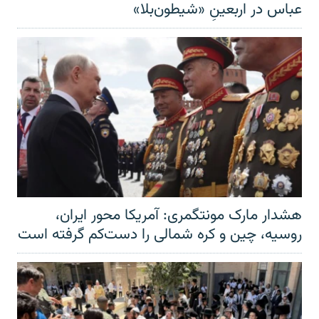
عباس در اربعینِ «شیطون‌بلا»
هشدار مارک مونتگمری: آمریکا محور ایران،
روسیه، چین و کره شمالی را دست‌کم گرفته است