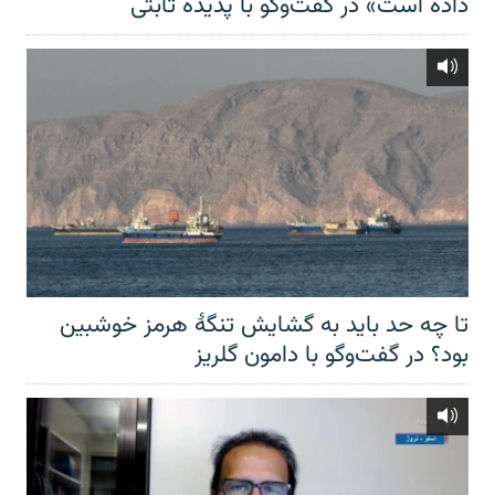
داده است» در گفت‌وگو با پدیده ثابتی
تا چه حد باید به گشایش تنگهٔ هرمز خوشبین
بود؟ در گفت‌وگو با دامون گلریز