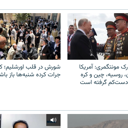
ک مونتگمری: آمریکا
شورش در قلب اورشلیم؛ کا
ن، روسیه، چین و کره
جرات کرده شنبه‌ها باز باش
 دست‌کم گرفته است