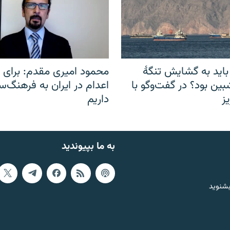
باید به گشایش تنگهٔ
محمود امیری مقدم: برای مب
ین بود؟ در گفت‌وگو با
اعدام در ایران به فرهنگ‌سا
ز
داریم
به ما بپیوندید
بشنوید