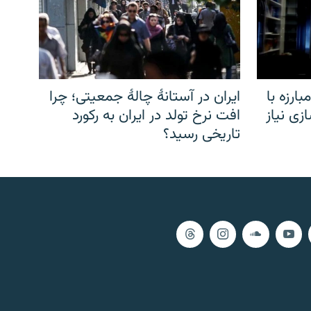
ارزه با
ایران در آستانهٔ چالهٔ جمعیتی؛ چرا
زی نیاز
افت نرخ تولد در ایران به رکورد
تاریخی رسید؟