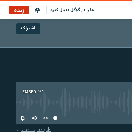
زنده
ما را در گوگل دنبال کنید
اشتراک
پخش آنلاین
پخش رادیویی
پخش آنلاین
پخش ماهواره‌ای
EMBED
No 
0:00
لینک مستقیم