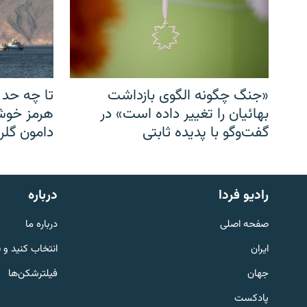
«جنگ چگونه الگوی بازداشت
تا چه حد 
بهائیان را تغییر داده است» در
هرمز خوشب
گفت‌وگو با پدیده ثابتی
دامون گلری
English
رادیو فردا
درباره
به ما بپیوندید
صفحه اصلی
درباره ما
ایران
انتخاب کنید و 
جهان
فیلترشکن‌ها
پادکست