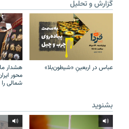
گزارش و تحلیل
عباس در اربعینِ «شیطون‌بلا»
هشدار مار
محور ایرا
شمالی را
بشنوید