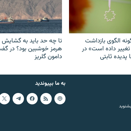
نه الگوی بازداشت
تا چه حد باید به گشایش ت
 تغییر داده است» در
هرمز خوشبین بود؟ در گفت‌
 پدیده ثابتی
دامون گلریز
به ما بپیوندید
بشنوید