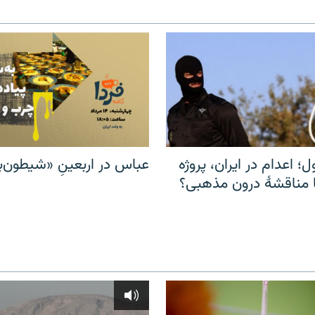
ل؛ اعدام در ایران، پروژه
عباس در اربعینِ «شیطون‌بل
مناقشهٔ درون مذهبی؟