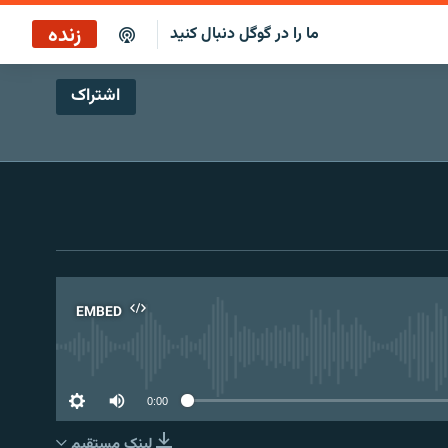
زنده
ما را در گوگل دنبال کنید
اشتراک
پخش آنلاین
پخش رادیویی
پخش آنلاین
پخش ماهواره‌ای
EMBED
No 
0:00
لینک مستقیم