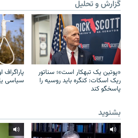
گزارش و تحلیل
«پوتین یک تبهکار است»؛ سناتور
پاراگراف او
ریک اسکات: کنگره باید روسیه را
سیاسی یا 
پاسخگو کند
بشنوید