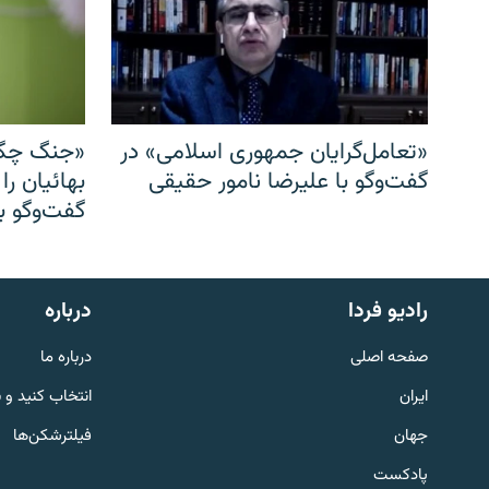
«تعامل‌گرایان جمهوری اسلامی» در
«جنگ چگو
گفت‌وگو با علیرضا نامور حقیقی
بهائیان را
گفت‌وگو با
English
رادیو فردا
درباره
به ما بپیوندید
صفحه اصلی
درباره ما
ایران
انتخاب کنید و 
جهان
فیلترشکن‌ها
پادکست