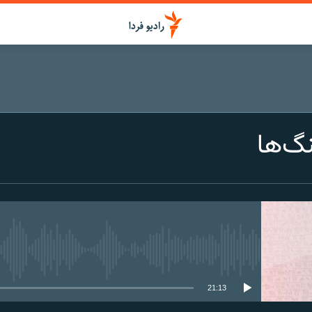
اشتراک
نگ‌ها
Apple Podcasts
SoundCloud
Spotify
media source currently available
CastBox
21:13