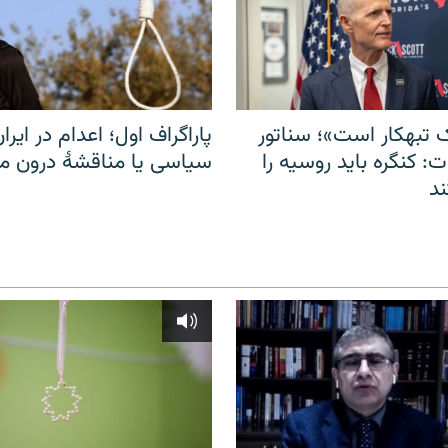
 تبهکار است»؛ سناتور
پاراگراف اول؛ اعدام در ایران
: کنگره باید روسیه را
سیاسی یا مناقشهٔ درون 
د