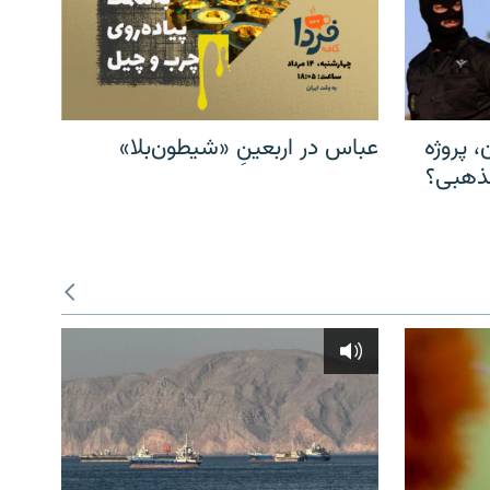
، پروژه
عباس در اربعینِ «شیطون‌بلا»
مذهبی؟