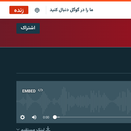
زنده
ما را در گوگل دنبال کنید
اشتراک
پخش آنلاین
پخش رادیویی
پخش آنلاین
پخش ماهواره‌ای
EMBED
No 
0:00
لینک مستقیم