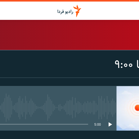
اشتراک
۹
Spotify
CastBox
عضویت
media source currently available
5:00