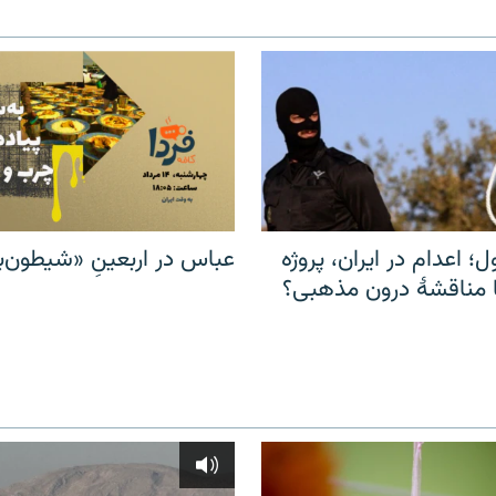
ل؛ اعدام در ایران، پروژه
عباس در اربعینِ «شیطون‌بل
مناقشهٔ درون مذهبی؟