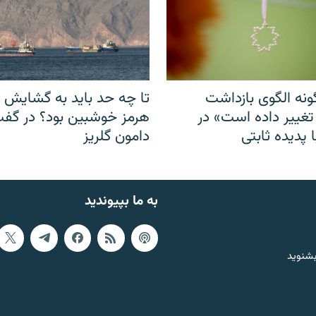
نه الگوی بازداشت
تا چه حد باید به گشایش ت
 تغییر داده است» در
هرمز خوشبین بود؟ در گفت‌
 پدیده ثابتی
دامون گلریز
به ما بپیوندید
بشنوید