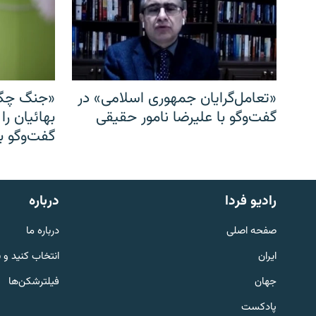
«تعامل‌گرایان جمهوری اسلامی» در
«جنگ چگو
گفت‌وگو با علیرضا نامور حقیقی
بهائیان را
گفت‌وگو با
English
رادیو فردا
درباره
به ما بپیوندید
صفحه اصلی
درباره ما
ایران
انتخاب کنید و 
جهان
فیلترشکن‌ها
پادکست