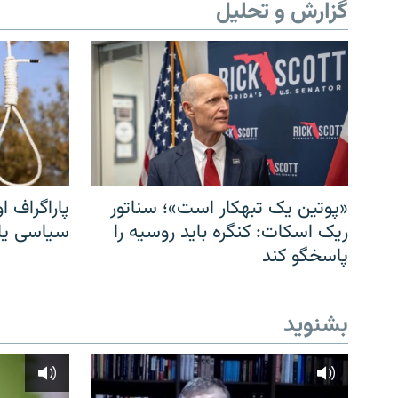
گزارش و تحلیل
«پوتین یک تبهکار است»؛ سناتور
پاراگراف او
ریک اسکات: کنگره باید روسیه را
سیاسی یا 
پاسخگو کند
بشنوید