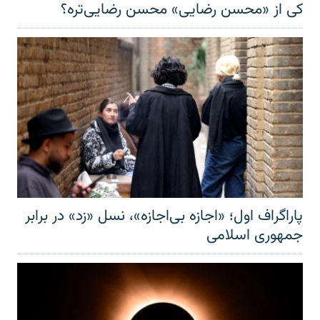
کی از «محسن رضایی» محسن رضایی‌تره؟
پاراگراف اول؛ «اجازه بی‌اجازه»، نسل «زد» در برابر
جمهوری اسلامی