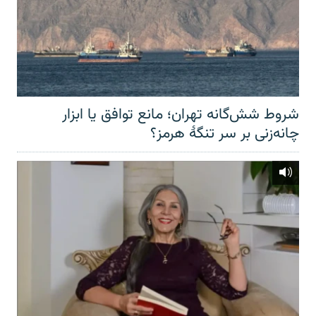
شروط شش‌گانه تهران؛ مانع توافق یا ابزار
چانه‌زنی بر سر تنگهٔ هرمز؟