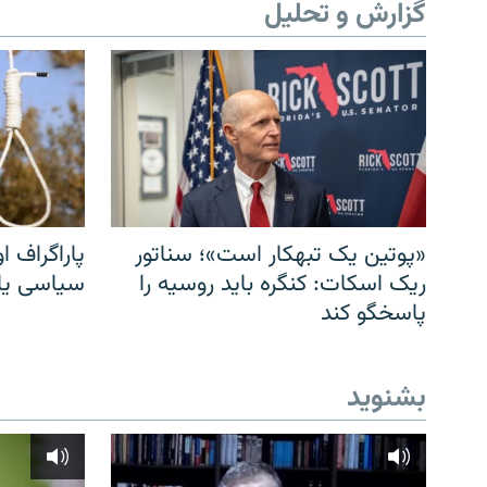
گزارش و تحلیل
«پوتین یک تبهکار است»؛ سناتور
پاراگراف او
ریک اسکات: کنگره باید روسیه را
سیاسی یا 
پاسخگو کند
بشنوید