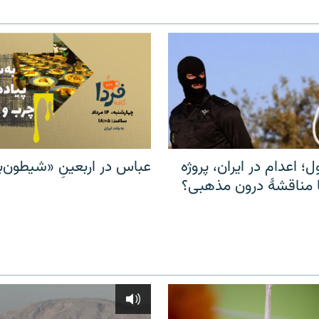
ل؛ اعدام در ایران، پروژه
عباس در اربعینِ «شیطون‌بل
مناقشهٔ درون مذهبی؟