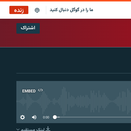
زنده
ما را در گوگل دنبال کنید
اشتراک
بازپخش کافه فردا
پخش رادیویی
پخش آنلاین
پخش ماهواره‌ای
EMBED
No 
0:00
لینک مستقیم