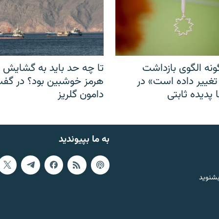
نه الگوی بازداشت
تا چه حد باید به گشایش ت
 تغییر داده است» در
هرمز خوشبین بود؟ در گفت‌
 پدیده ثابتی
دامون گلریز
به ما بپیوندید
بشنوید