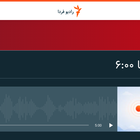
اشتراک
۶
Spotify
CastBox
عضویت
media source currently available
5:00