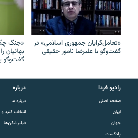
«تعامل‌گرایان جمهوری اسلامی» در
«جنگ چگو
گفت‌وگو با علیرضا نامور حقیقی
بهائیان را
گفت‌وگو با
English
رادیو فردا
درباره
به ما بپیوندید
صفحه اصلی
درباره ما
ایران
انتخاب کنید و 
جهان
فیلترشکن‌ها
پادکست