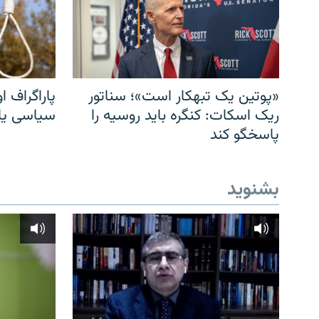
«پوتین یک تبهکار است»؛ سناتور
پاراگراف او
ریک اسکات: کنگره باید روسیه را
سیاسی یا 
پاسخگو کند
بشنوید