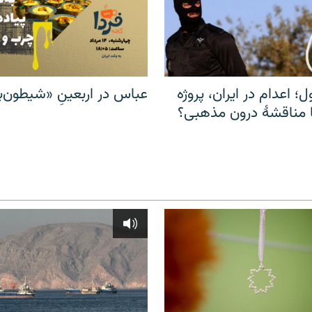
ل؛ اعدام در ایران، پروژه
عباس در اربعینِ «شیطون‌بل
مناقشهٔ درون مذهبی؟