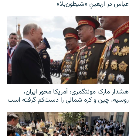
عباس در اربعینِ «شیطون‌بلا»
هشدار مارک مونتگمری: آمریکا محور ایران،
روسیه، چین و کره شمالی را دست‌کم گرفته است