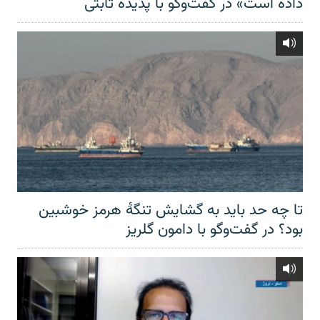
داده است» در گفت‌وگو با پدیده ثابتی
تا چه حد باید به گشایش تنگهٔ هرمز خوشبین
بود؟ در گفت‌وگو با دامون گلریز