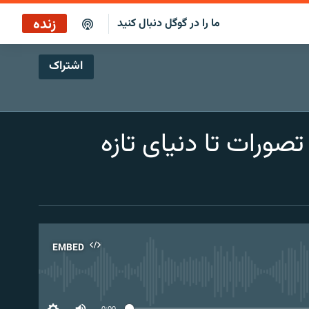
زنده
ما را در گوگل دنبال کنید
اشتراک
پخش آنلاین
پخش رادیویی
صورات تا دنیای تازه
پخش آنلاین
پخش ماهواره‌ای
EMBED
No 
0:00