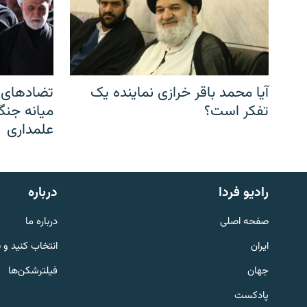
آیا محمد باقر خرازی نماینده یک
تضادهای د
تفکر است؟
میانه جنگ،
علمداری
English
رادیو فردا
درباره
به ما بپیوندید
صفحه اصلی
درباره ما
ایران
انتخاب کنید و 
جهان
فیلترشکن‌ها
پادکست