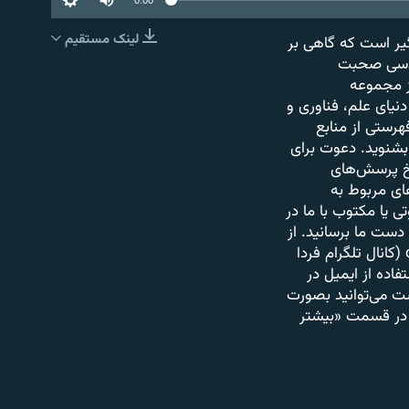
لینک مستقیم
یر است که گاهی بر
EMBED
هندسی صحبت
از مجموعه
دنیای علم، فناوری و
هرستی از منابع
بشنوید. دعوت برای
سخ پرسش‌های
ای مربوط به
 یا مکتوب با ما در
های زیر به دست ما برسانید. از
طریق تلگرام می‌توانید این موارد را به صورت صوتی یا متنی به شناسه @contactfardapodcast (کانال تلگرام فردا
طفا در صورت استفاده از ایمیل در
ست می‌توانید بصورت
ا در قسمت «بیشتر