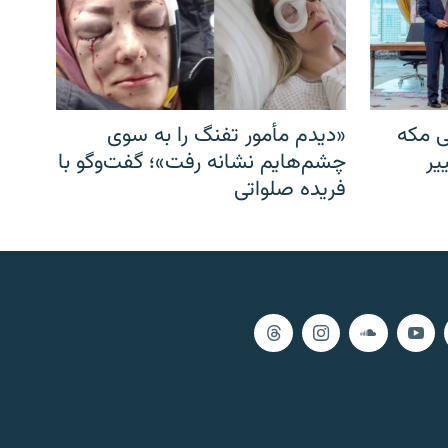
ی مکه
«دیدم مأمور تفنگ را به سوی
یر
چشم‌هایم نشانه رفت»؛ گفت‌و‌گو با
فریده صلواتی