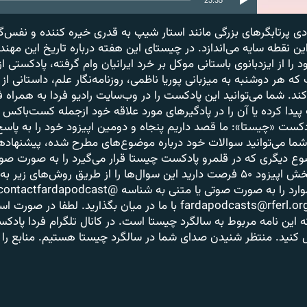
Podcast Republic
پرتابگرهای بزرگی مانند استار شیپ به قدری خیره کننده و نفس‌گ
این نقطه سایه می‌اندازد. در چیستای این هفته درباره تاریخ این م
YouTube
 را از ایزدبانوی باستانی موکل بر خرد ایرانیان وام گرفته، پادکستی 
ه هر دوشنبه به میزبانی پوریا ناظمی، روزنامه‌نگار علم، داستانی از 
عضویت
کند. شما می‌توانید این پادکست را در وب‌سایت رادیو فردا به همراه ف
دا کرده یا آن را در پادگیرهای مورد علاقه خود ازجمله کست‌باکس 
پادکست «چیستا»: ما قصد داریم پنجاه و دومین اپیزود خود را به پا
ا می‌توانید سوالات خود درباره موضوع‌‌های مطرح شده، پیشنهاده
ع دیگری که در قلمرو پادکست چیستا قرار می‌گیرد را به صورت صوتی
میان بگذارید. شما تا زمان پخش اپیزود ۵۰ فرصت دارید این سوال‌ها را از طریق روش‌
پادکست) یا از طریق ایمیل fardapodcasts@rferl.org با ما در میان بگذارید. ل
این نامه مربوط به سالگرد چیستا است. در کانال تلگرام فردا پادک
ل کنید. منتظر شنیدن صدای شما در سالگرد چیستا هستیم. منابع ر