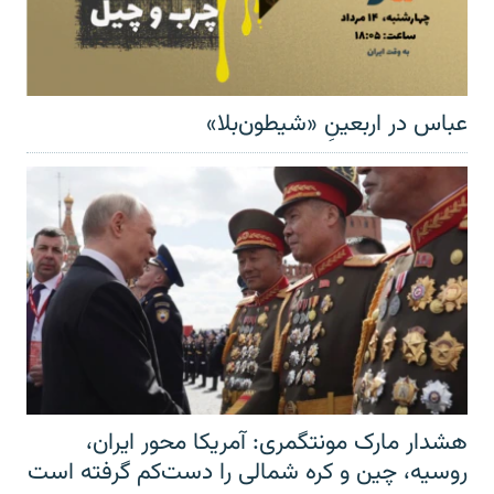
عباس در اربعینِ «شیطون‌بلا»
هشدار مارک مونتگمری: آمریکا محور ایران،
روسیه، چین و کره شمالی را دست‌کم گرفته است