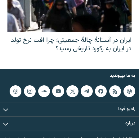
ایران در آستانهٔ چالهٔ جمعیتی؛ چرا افت نرخ تولد
در ایران به رکورد تاریخی رسید؟
به ما بپیوندید
رادیو فردا
درباره