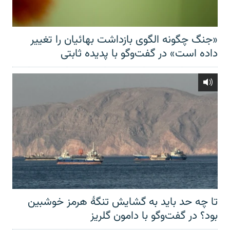
«جنگ چگونه الگوی بازداشت بهائیان را تغییر
داده است» در گفت‌وگو با پدیده ثابتی
تا چه حد باید به گشایش تنگهٔ هرمز خوشبین
بود؟ در گفت‌وگو با دامون گلریز