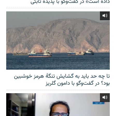
داده است» در گفت‌وگو با پدیده ثابتی
تا چه حد باید به گشایش تنگهٔ هرمز خوشبین
بود؟ در گفت‌وگو با دامون گلریز