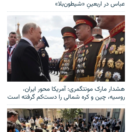
عباس در اربعینِ «شیطون‌بلا»
هشدار مارک مونتگمری: آمریکا محور ایران،
روسیه، چین و کره شمالی را دست‌کم گرفته است