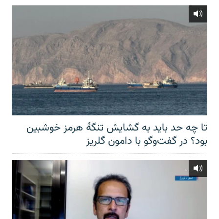
تا چه حد باید به گشایش تنگهٔ هرمز خوشبین
بود؟ در گفت‌وگو با دامون گلریز