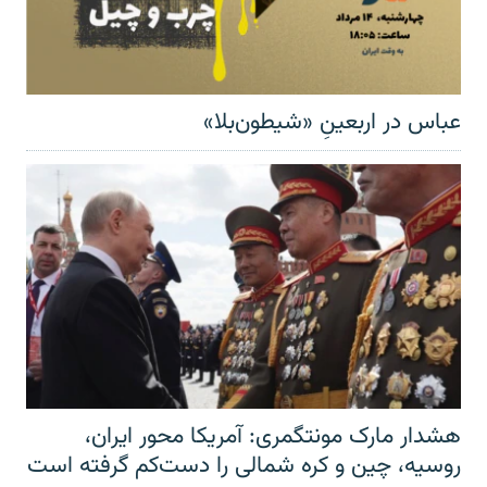
عباس در اربعینِ «شیطون‌بلا»
هشدار مارک مونتگمری: آمریکا محور ایران،
روسیه، چین و کره شمالی را دست‌کم گرفته است