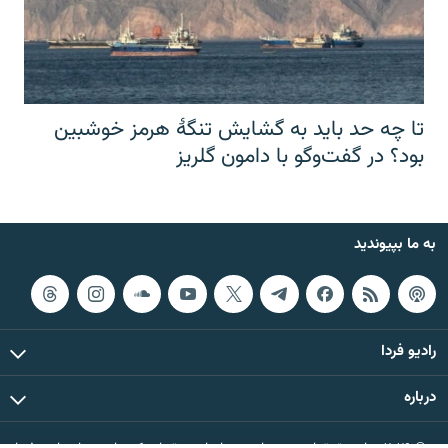
تا چه حد باید به گشایش تنگهٔ هرمز خوشبین
بود؟ در گفت‌وگو با دامون گلریز
به ما بپیوندید
رادیو فردا
درباره