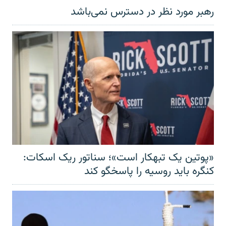
رهبر مورد نظر در دسترس نمی‌باشد
«پوتین یک تبهکار است»؛ سناتور ریک اسکات:
کنگره باید روسیه را پاسخگو کند