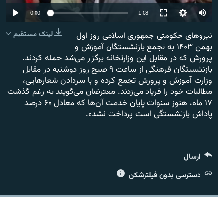
Auto
0:00
1:08
240p
لینک مستقیم
نیروهای حکومتی جمهوری اسلامی روز اول
بهمن ۱۴۰۳ به تجمع بازنشستگان آموزش و
360p
زبان‌های دیگر
پرورش که در مقابل این وزارتخانه برگزار می‌شد حمله کردند.
480p
480p
360p
240p
Auto
بازنشستگان فرهنگی از ساعت ۹ صبح روز دوشنبه در مقابل
وزارت آموزش و پرورش تجمع کرده و با سردادن شعارهایی،
720p
1080p
720p
مطالبات خود را فریاد می‌زدند. معترضان می‌گویند به رغم گذشت
1080p
۱۷ ماه، هنوز سنوات پایان خدمت آن‌ها که معادل ۶۰ درصد
پاداش بازنشستگی است پرداخت نشده.
ارسال
دسترسی بدون فیلترشکن