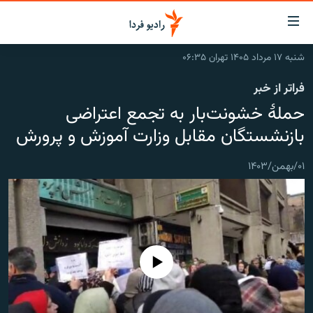
ینک‌های
ابلیت
سترسی
شنبه ۱۷ مرداد ۱۴۰۵ تهران ۰۶:۳۵
ازگشت
صفحه اصلی
فراتر از خبر
ازگشت
ایران
ه
حملۀ خشونت‌بار به تجمع اعتراضی
نوی
جهان
بازنشستگان مقابل وزارت آموزش و پرورش
صلی
رادیو
فتن
۰۱/بهمن/۱۴۰۳
ه
پادکست
انتخاب کنید و بشنوید
فحه
چندرسانه‌ای
برنامه‌های رادیویی
ستجو
زنان فردا
فرکانس‌ها
گزارش‌های تصویری
گزارش‌های ویدئویی
English
No media source currently available
به ما بپیوندید