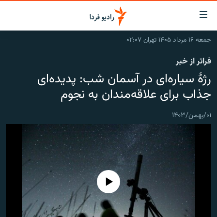
ینک‌های
ابلیت
سترسی
جمعه ۱۶ مرداد ۱۴۰۵ تهران ۰۲:۰۷
ازگشت
صفحه اصلی
فراتر از خبر
ازگشت
ایران
ه
رژهٔ سیاره‌ای در آسمان شب: پدیده‌ای
نوی
جهان
جذاب برای علاقه‌مندان به نجوم
صلی
رادیو
فتن
۰۱/بهمن/۱۴۰۳
ه
پادکست
انتخاب کنید و بشنوید
فحه
چندرسانه‌ای
برنامه‌های رادیویی
ستجو
زنان فردا
فرکانس‌ها
گزارش‌های تصویری
گزارش‌های ویدئویی
English
No media source currently available
به ما بپیوندید