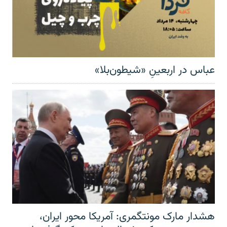
عباس در اربعینِ «شیطون‌بلا»
هشدار مارک مونتگمری: آمریکا محور ایران،