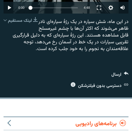
Auto
0:00
4:48
240p
لینک مستقیم
در این ماه، شش سیاره در یک رژهٔ سیاره‌ای نادر
ظاهر می‌شوند که اکثر آن‌ها با چشم غیرمسلح
360p
زبان‌های دیگر
قابل مشاهده هستند. این رژهٔ سیاره‌ای که به دلیل قرارگیری
480p
480p
360p
240p
Auto
تقریبی سیارات در یک خط در آسمان رخ می‌دهد، توجه
علاقه‌مندان به نجوم را به خود جلب کرده است.
720p
1080p
720p
1080p
ارسال
دسترسی بدون فیلترشکن
برنامه‌های رادیویی