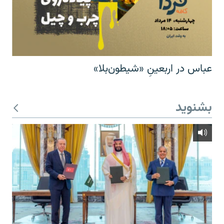
عباس در اربعینِ «شیطون‌بلا»
بشنوید