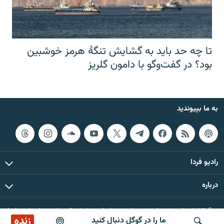
تا چه حد باید به گشایش تنگهٔ هرمز خوشبین
بود؟ در گفت‌وگو با دامون گلریز
به ما بپیوندید
رادیو فردا
درباره
© ۲۰۲۶ تمام حقوق این وب‌سایت، بر اساس مقررات کپی‌رایت، برای رادیو فردا
زنده
ما را در گوگل دنبال کنید
محفوظ است.