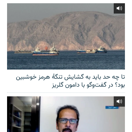
تا چه حد باید به گشایش تنگهٔ هرمز خوشبین
بود؟ در گفت‌وگو با دامون گلریز