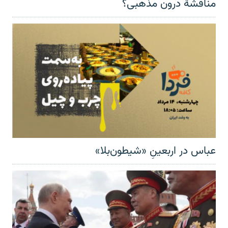
مناقشهٔ درون مذهبی؟
عباس در اربعینِ «شیطون‌بلا»