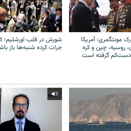
ک مونتگمری: آمریکا
شورش در قلب اورشلیم؛ کا
ن، روسیه، چین و کره
جرات کرده شنبه‌ها باز باش
 دست‌کم گرفته است