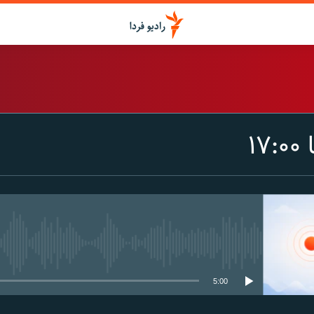
اشتراک
۱
Spotify
CastBox
عضویت
media source currently available
5:00