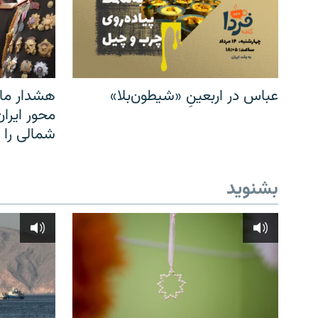
عباس در اربعینِ «شیطون‌بلا»
هشدار مار
محور ایرا
شمالی را
بشنوید