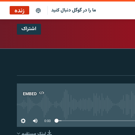
زنده
ما را در گوگل دنبال کنید
اشتراک
بازپخش کافه فردا
پخش رادیویی
پخش آنلاین
پخش ماهواره‌ای
EMBED
No 
0:00
لینک مستقیم