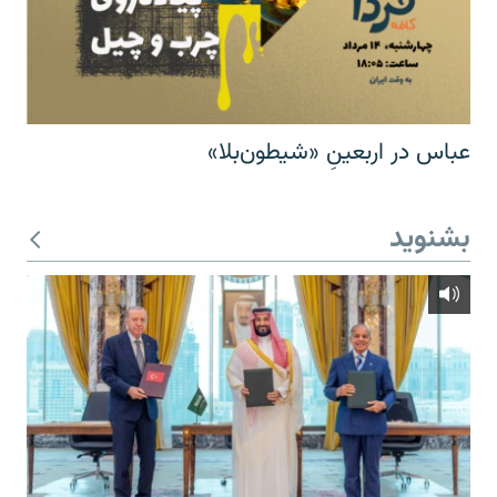
عباس در اربعینِ «شیطون‌بلا»
بشنوید