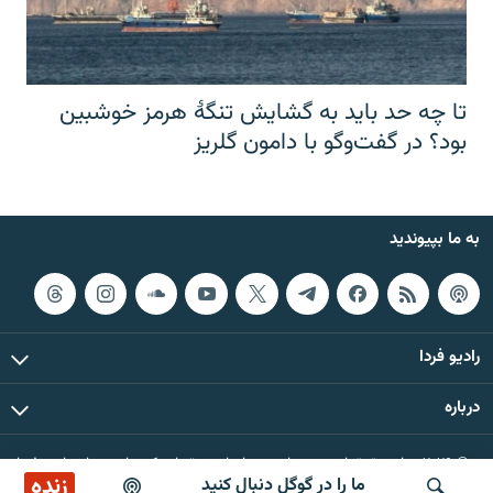
تا چه حد باید به گشایش تنگهٔ هرمز خوشبین
بود؟ در گفت‌وگو با دامون گلریز
به ما بپیوندید
رادیو فردا
درباره
© ۲۰۲۶ تمام حقوق این وب‌سایت، بر اساس مقررات کپی‌رایت، برای رادیو فردا
زنده
ما را در گوگل دنبال کنید
محفوظ است.