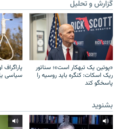
گزارش و تحلیل
«پوتین یک تبهکار است»؛ سناتور
پاراگراف او
ریک اسکات: کنگره باید روسیه را
سیاسی یا 
پاسخگو کند
بشنوید