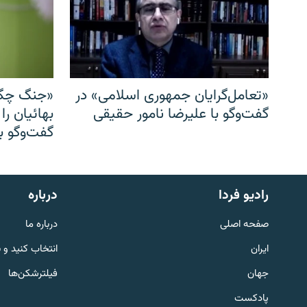
«تعامل‌گرایان جمهوری اسلامی» در
«جنگ چگو
گفت‌وگو با علیرضا نامور حقیقی
بهائیان را
گفت‌وگو با
English
رادیو فردا
درباره
به ما بپیوندید
صفحه اصلی
درباره ما
ایران
انتخاب کنید و 
جهان
فیلترشکن‌ها
پادکست