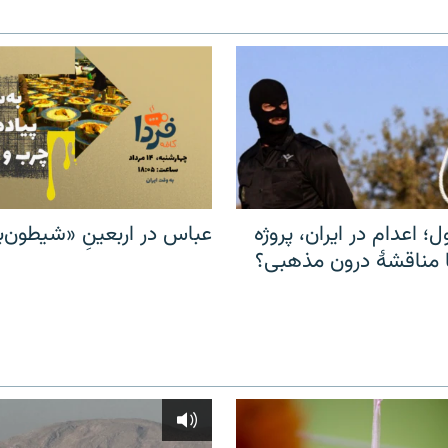
ل؛ اعدام در ایران، پروژه
عباس در اربعینِ «شیطون‌بل
مناقشهٔ درون مذهبی؟