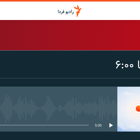
اشتراک
۶
Spotify
CastBox
عضویت
media source currently available
5:00