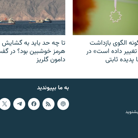
نه الگوی بازداشت
تا چه حد باید به گشایش ت
 تغییر داده است» در
هرمز خوشبین بود؟ در گفت‌
 پدیده ثابتی
دامون گلریز
به ما بپیوندید
بشنوید