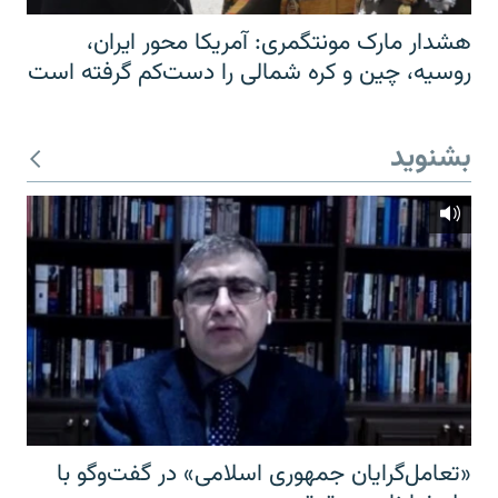
هشدار مارک مونتگمری: آمریکا محور ایران،
روسیه، چین و کره شمالی را دست‌کم گرفته است
بشنوید
«تعامل‌گرایان جمهوری اسلامی» در گفت‌وگو با