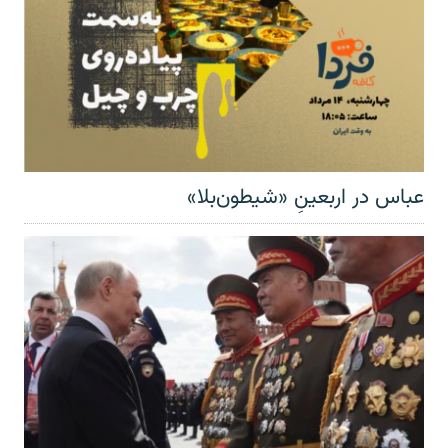
عباس در اربعینِ «شیطون‌بلا»