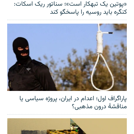
«پوتین یک تبهکار است»؛ سناتور ریک اسکات:
کنگره باید روسیه را پاسخگو کند
پاراگراف اول؛ اعدام در ایران، پروژه سیاسی یا
مناقشهٔ درون مذهبی؟