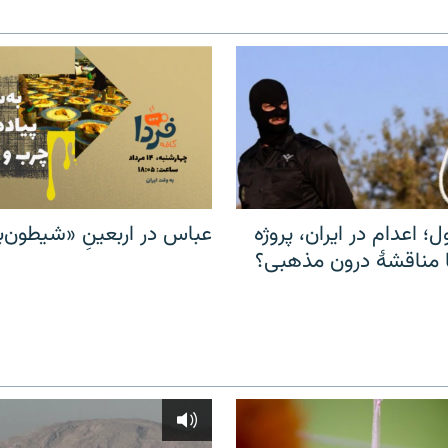
ل؛ اعدام در ایران، پروژه
عباس در اربعینِ «شیطون‌بل
مناقشهٔ درون مذهبی؟