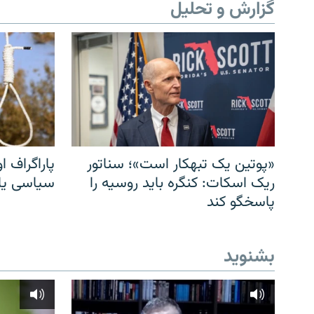
گزارش و تحلیل
«پوتین یک تبهکار است»؛ سناتور
پاراگراف او
ریک اسکات: کنگره باید روسیه را
سیاسی یا 
پاسخگو کند
بشنوید