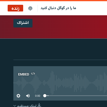
زنده
ما را در گوگل دنبال کنید
اشتراک
پخش آنلاین
پخش رادیویی
پخش آنلاین
پخش ماهواره‌ای
EMBED
No 
0:00
لینک مستقیم