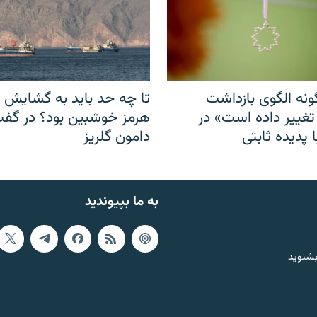
نه الگوی بازداشت
تا چه حد باید به گشایش ت
 تغییر داده است» در
هرمز خوشبین بود؟ در گفت‌
 پدیده ثابتی
دامون گلریز
به ما بپیوندید
بشنوید