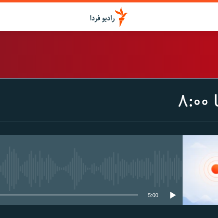
اشتراک
۸
Spotify
CastBox
عضویت
media source currently available
5:00