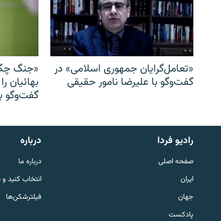
«تعامل‌گرایان جمهوری اسلامی» در
«جنگ چگو
گفت‌وگو با علیرضا نامور حقیقی
بهائیان را
گفت‌وگو با
English
رادیو فردا
درباره
به ما بپیوندید
صفحه اصلی
درباره ما
ایران
انتخاب کنید و 
جهان
فیلترشکن‌ها
پادکست