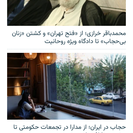
محمدباقر خرازی؛ از «فتح تهران» و کشتن «زنان
بی‌حجاب» تا دادگاه ویژه روحانیت
حجاب در ایران؛ از مدارا در تجمعات حکومتی تا