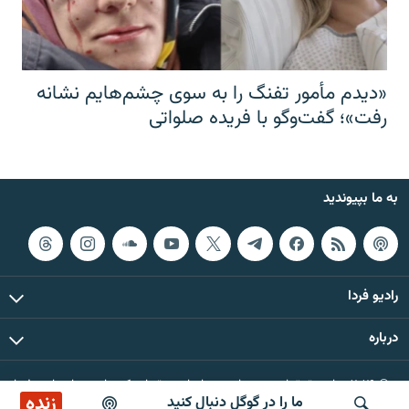
«دیدم مأمور تفنگ را به سوی چشم‌هایم نشانه
رفت»؛ گفت‌و‌گو با فریده صلواتی
به ما بپیوندید
رادیو فردا
درباره
© ۲۰۲۶ تمام حقوق این وب‌سایت، بر اساس مقررات کپی‌رایت، برای رادیو فردا
زنده
ما را در گوگل دنبال کنید
محفوظ است.