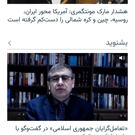
هشدار مارک مونتگمری: آمریکا محور ایران،
روسیه، چین و کره شمالی را دست‌کم گرفته است
بشنوید
«تعامل‌گرایان جمهوری اسلامی» در گفت‌وگو با