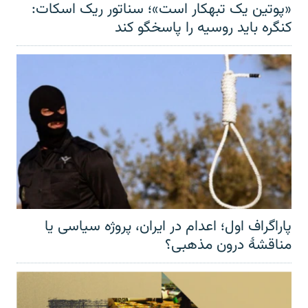
«پوتین یک تبهکار است»؛ سناتور ریک اسکات:
کنگره باید روسیه را پاسخگو کند
پاراگراف اول؛ اعدام در ایران، پروژه سیاسی یا
مناقشهٔ درون مذهبی؟