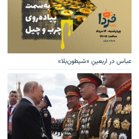
عباس در اربعینِ «شیطون‌بلا»