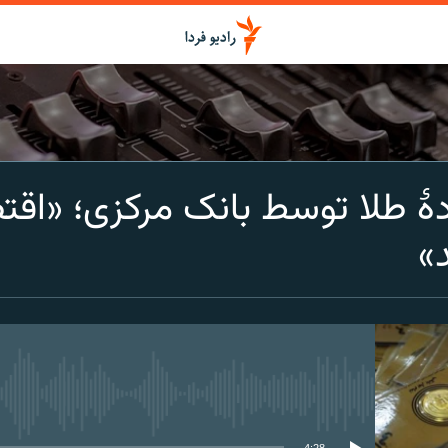
اشتراک
 طلا توسط بانک مرکزی؛ «اقتص
Spotify
»
CastBox
عضویت
media source currently available
4:28