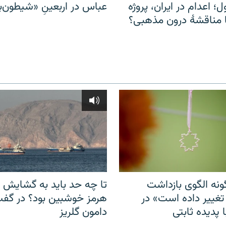
ل؛ اعدام در ایران، پروژه
عباس در اربعینِ «شیطون‌بل
مناقشهٔ درون مذهبی؟
نه الگوی بازداشت
تا چه حد باید به گشایش ت
 تغییر داده است» در
هرمز خوشبین بود؟ در گفت‌
 پدیده ثابتی
دامون گلریز