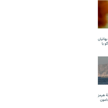
هائیان
و با
ٔ هرمز
دامون