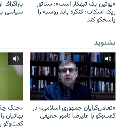
«پوتین یک تبهکار است»؛ سناتور
پاراگراف او
ریک اسکات: کنگره باید روسیه را
سیاسی یا 
پاسخگو کند
بشنوید
«تعامل‌گرایان جمهوری اسلامی» در
«جنگ چگو
گفت‌وگو با علیرضا نامور حقیقی
بهائیان را
گفت‌وگو با