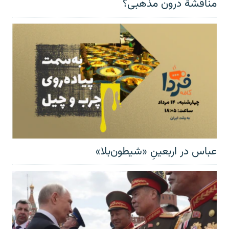
مناقشهٔ درون مذهبی؟
عباس در اربعینِ «شیطون‌بلا»