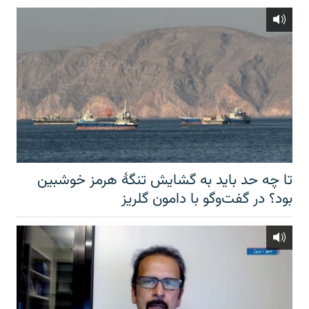
تا چه حد باید به گشایش تنگهٔ هرمز خوشبین
بود؟ در گفت‌وگو با دامون گلریز