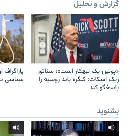
گزارش و تحلیل
«پوتین یک تبهکار است»؛ سناتور
پاراگراف او
ریک اسکات: کنگره باید روسیه را
سیاسی یا 
پاسخگو کند
بشنوید