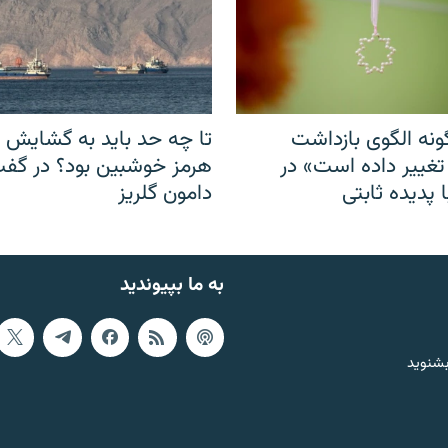
نه الگوی بازداشت
تا چه حد باید به گشایش ت
 تغییر داده است» در
هرمز خوشبین بود؟ در گفت‌
 پدیده ثابتی
دامون گلریز
به ما بپیوندید
بشنوید