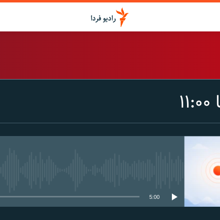
اشتراک
۱
Spotify
CastBox
عضویت
media source currently available
5:00