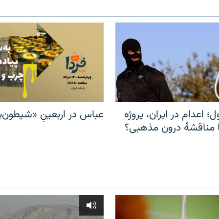
ل؛ اعدام در ایران، پروژه
عباس در اربعینِ «شیطون‌بل
مناقشهٔ درون مذهبی؟