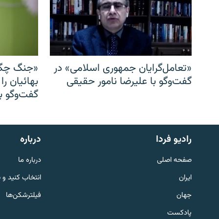
«تعامل‌گرایان جمهوری اسلامی» در
«جنگ چگو
گفت‌وگو با علیرضا نامور حقیقی
بهائیان را
گفت‌وگو با
English
رادیو فردا
درباره
به ما بپیوندید
صفحه اصلی
درباره ما
ایران
انتخاب کنید و 
جهان
فیلترشکن‌ها
پادکست