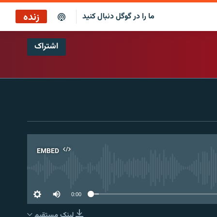
زنده
ما را در گوگل دنبال کنید
اشتراک
کافه فردا
پخش رادیویی
پخش آنلاین
پخش ماهواره‌ای
EMBED
No 
0:00
لینک مستقیم