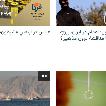
ل؛ اعدام در ایران، پروژه
عباس در اربعینِ «شیطون‌بل
مناقشهٔ درون مذهبی؟