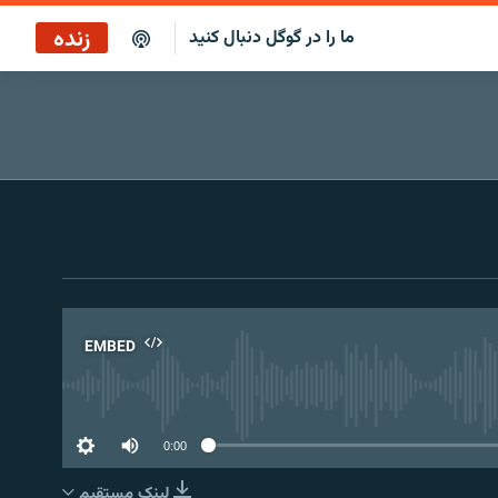
زنده
ما را در گوگل دنبال کنید
پخش آنلاین
پخش رادیویی
پخش آنلاین
پخش ماهواره‌ای
EMBED
No 
0:00
لینک مستقیم