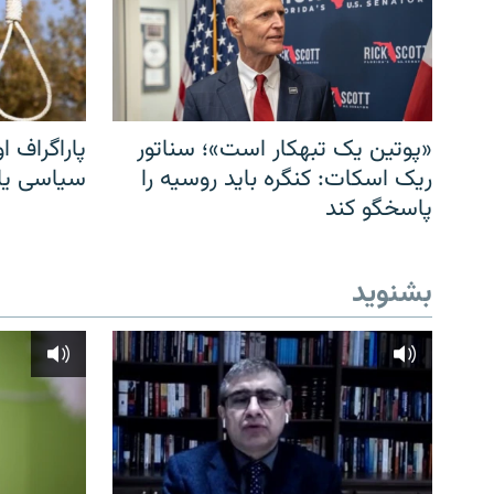
«پوتین یک تبهکار است»؛ سناتور
پاراگراف او
ریک اسکات: کنگره باید روسیه را
سیاسی یا 
پاسخگو کند
بشنوید