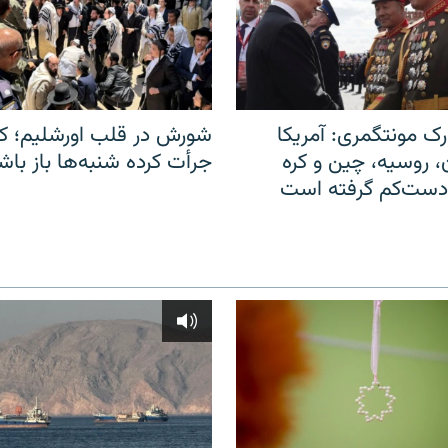
ک مونتگمری: آمریکا
شورش در قلب اورشلیم؛ کا
ن، روسیه، چین و کره
جرأت کرده شنبه‌ها باز باش
 دست‌کم گرفته است