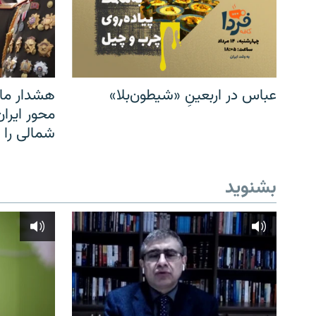
عباس در اربعینِ «شیطون‌بلا»
هشدار مار
محور ایرا
شمالی را
بشنوید