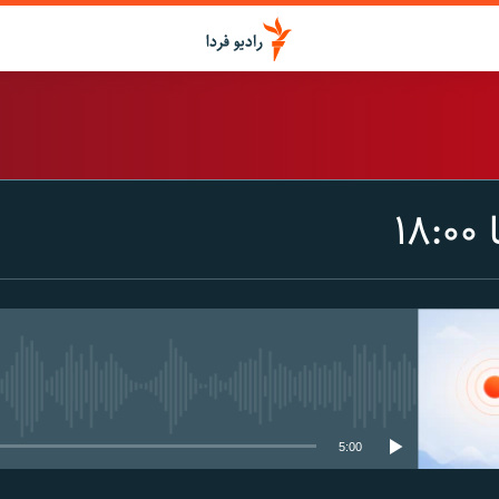
اشتراک
۱
Spotify
CastBox
عضویت
media source currently available
5:00