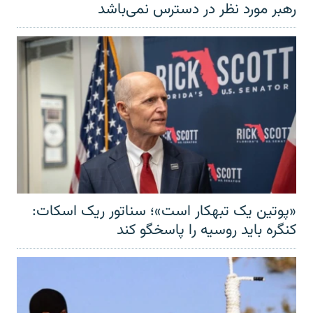
رهبر مورد نظر در دسترس نمی‌باشد
«پوتین یک تبهکار است»؛ سناتور ریک اسکات:
کنگره باید روسیه را پاسخگو کند