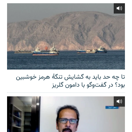
تا چه حد باید به گشایش تنگهٔ هرمز خوشبین
بود؟ در گفت‌وگو با دامون گلریز