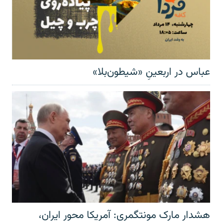
عباس در اربعینِ «شیطون‌بلا»
هشدار مارک مونتگمری: آمریکا محور ایران،