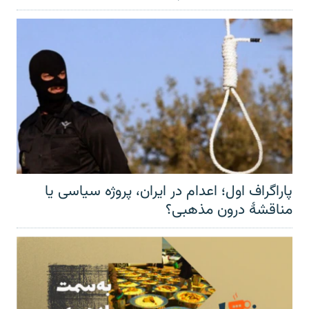
پاراگراف اول؛ اعدام در ایران، پروژه سیاسی یا
مناقشهٔ درون مذهبی؟