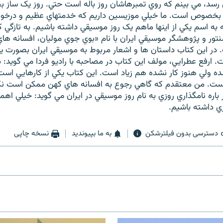
 رسد، مي بينم که روي تمبرهاشان روز باله است حتي. روز يک سا
بخصوص است. ما خيلي موزيسين داريم که خدمتهاي عظيم و درخور
 اسم يکي از اينها ماهم يک روز موسيقي داشته باشيم. به تازگي كتا
نتور و پژوهشگر موسيقي ايران با نام «بوي جوي موليان، افسانه ها
در اين كتاب داستان ها و اشعار مربوط به موسيقي ايران بصورت 
 ارفع عطرايي، مولف اين كتاب در مصاحبه با راديو فردا مي گويد: 
شده ولي هنوز کار نشده هم زياد است. اين كتاب يکي از کارهايي اس
ست. من معتقدم که گاهي رجوع به افسانه هاي کهن ممکن است نکات
باره نامگذاري روزي به نام روز موسيقي در ايران مي گويد: خيلي اهمي
 داشته باشيم.
دسترسی بدون فیلترشکن
به ما بپیوندید
نسخه چاپی