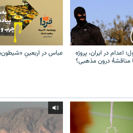
ل؛ اعدام در ایران، پروژه
عباس در اربعینِ «شیطون‌بل
مناقشهٔ درون مذهبی؟