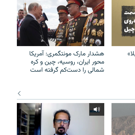
ا»
هشدار مارک مونتگمری: آمریکا
محور ایران، روسیه، چین و کره
شمالی را دست‌کم گرفته است