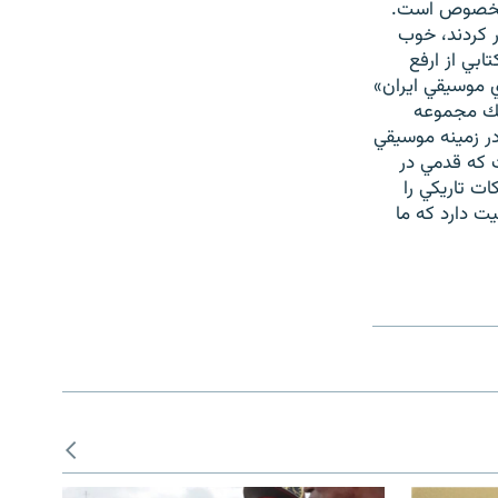
ز بخصوص است.
 کردند، خوب
بي از ارفع
ي موسيقي ايران»
يك مجموعه
در زمينه موسيقي
ت که قدمي در
 تاريکي را
ت دارد که ما