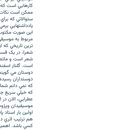
کارهايي است که 
ممکن است نکات ت
سئوالاتي که برا
يادداشتهايي برمي 
اين صورت مکتوب ش
مربوط به موسيقي 
ترين تاريخي که 
شعرا، در يک قسم
شعر است و ماتصمي
است. گلناز اسفندي
دوستان مي گويند
دوستداران رسيده 
که نمي دانم شما 
که خيلي سريع جوا
عطرايي، الان در 
موسيقيدان وپژوهش
اولين بار استاد پ
هم ترتيب اثري دا
کسي باشد. اهميت 