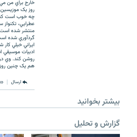
خارج براي من مي
روز يک موزيسين 
چه خوب است که به
عطرايي، تکنواز س
منتشر شده است. 
گردآوري شده است.
ايراني خيلي کار 
ادبيات موسيقي ا
روشن کند. وي در 
هم يک چنين روزي
ارسال
بیشتر بخوانید
گزارش و تحلیل