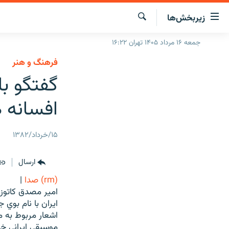
ینک‌های
زیربخش‌ها
ابلیت
سترسی
جستجو
جمعه ۱۶ مرداد ۱۴۰۵ تهران ۱۶:۲۲
صفحه اصلی
ازگشت
فرهنگ و هنر
ایران
ازگشت
گفتگو ب
ه
جهان
نوی
افسانه 
صلی
رادیو
فتن
پادکست
انتخاب کنید و بشنوید
ه
۱۵/خرداد/۱۳۸۲
فحه
چندرسانه‌ای
برنامه‌های رادیویی
ستجو
زنان فردا
فرکانس‌ها
گزارش‌های تصویری
ارسال
گزارش‌های ویدئویی
(rm) صدا
|
امير مصدق كاتوزيا
ايران با نام بوي
اشعار مربوط به 
موسيقي ايراني خي