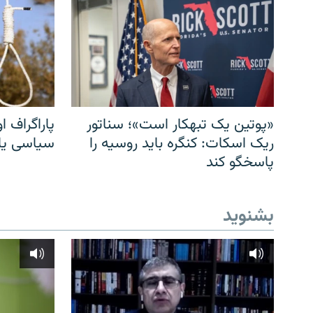
«پوتین یک تبهکار است»؛ سناتور
پاراگراف او
ریک اسکات: کنگره باید روسیه را
سیاسی یا 
پاسخگو کند
بشنوید