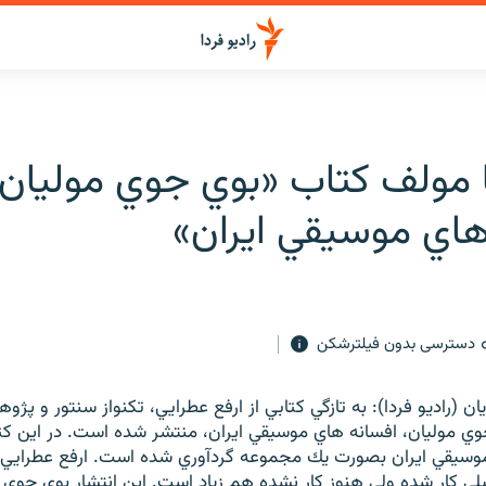
ا مولف كتاب «بوي جوي موليان،
هاي موسيقي ايران»
دسترسی بدون فیلترشکن
ن (راديو فردا): به تازگي كتابي از ارفع عطرايي، تکنواز سنتور و پژ
 جوي موليان، افسانه هاي موسيقي ايران، منتشر شده است. در اين ك
موسيقي ايران بصورت يك مجموعه گردآوري شده است. ارفع عطرايي: 
لي کار شده ولي هنوز کار نشده هم زياد است. اين انتشار بوي جوي م