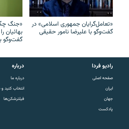
«تعامل‌گرایان جمهوری اسلامی» در
«جنگ چگو
گفت‌وگو با علیرضا نامور حقیقی
بهائیان را
گفت‌وگو با
English
رادیو فردا
درباره
به ما بپیوندید
صفحه اصلی
درباره ما
ایران
انتخاب کنید و 
جهان
فیلترشکن‌ها
پادکست
زبان‌های دیگر