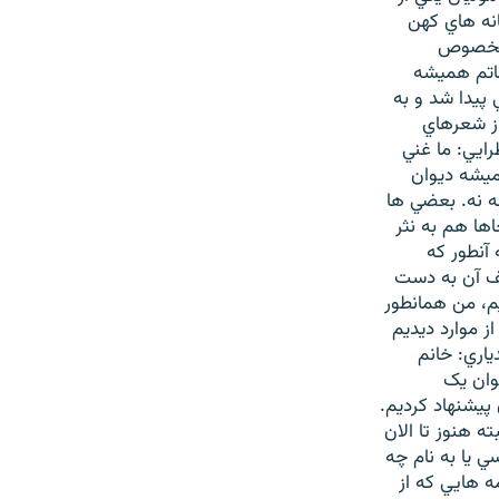
نه هاي کهن
، بخصوص
عاتم هميشه
 پيدا شد و به
از شعرهاي
ايي: ما غني
ميشه ديوان
ه نه. بعضي ها
ها هم به نثر
 آنطور که
صف آن به دست
م، من همانطور
ز موارد ديديم
ياري: خانم
وان يک
پيشنهاد کرديم.
ه هنوز تا الان
 يا به نام چه
ه هايي که از