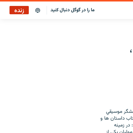
زنده
ما را در گوگل دنبال کنید
بازپخش ساعت ۱۴
پخش رادیویی
بازپخش ساعت ۱۴
پخش ماهواره‌ای
وهشگر موسيقي
تاب داستان ها و
در زمينه
وليان يکي از