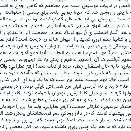
قدمي در ادبيات موسيقي است. من معتقدم که گاهي رجوع به افسا
اريکي را روشن کند که احيانا جوابي باشد براي بعضي از سئوالات
ي دانشجويان پيش مي آيد. همانطور که درمقدمه نوشتم، ضمن مطال
داشتم، از داستانهاي شيريني که به آنها برمي خوردم. حالا يک فرصتي
د. گلناز اسفندياري (راديو فردا): شما در حقيقيت اين داستانها را 
و کتابها جمع آوري کرديد و از ديوان شاعران. درست است؟ ارفع عطر
از موسيقي داريم در ديوان شعراست. از زمان فردوسي به اين طرف ه
تش اسم آدمها، اسم سازها، اسم الحان در آنها جمع آوري شده. هم
م گرفتيم که آن را تغيير ندهيم و يعني به نثر درنياوريم. بعضي جا
اري: تا به حال استقبال چطور بوده از کتاب شما؟ ارفع عطرايي: والله
 مثل اين که خيلي خوب بوده. و طي اين مدتي که درآمده حدود ن
است. حالا مهم نيست. مهم اين است که ما يک پايه اي را مي گذاري
اطلاع داريد يا نه، کارهاي قبلي من همه اش پايگي بوده. و در بعضي ا
نها گرفته اند و خيلي کاملترش و بهترش را عرضه کردند. گلناز اسفند
ايران بحث نامگذاري روزي به نام روز موسيقي مطرح شده. شما به عن
گر موسيقي، نظرتان چيست؟ ارفع عطرايي: ولله ما اين را خودمان 
ايور پيشنهاد کردند، که در تالار رودکي هم فرمايشاتشان پخش شد. البت
ده نشده. بسيار خوب است. اصلا مهم نيست که اين روز تولد چه کسي
دارد که ما هم يک چنين روزي داشته باشيم. من الان بعضي از نام