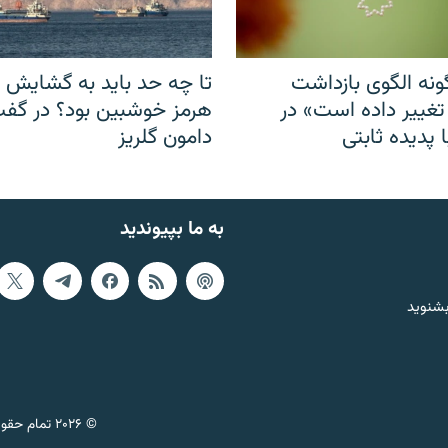
نه الگوی بازداشت
تا چه حد باید به گشایش ت
 تغییر داده است» در
هرمز خوشبین بود؟ در گفت‌
 پدیده ثابتی
دامون گلریز
به ما بپیوندید
بشنوید
© ۲۰۲۶ تمام حقوق این وب‌سایت، بر اساس مقررات کپی‌رایت، برای رادیو فردا محفوظ است.