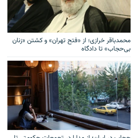
محمدباقر خرازی؛ از «فتح تهران» و کشتن «زنان
بی‌حجاب» تا دادگاه
حجاب در ایران؛ از مدارا در تجمعات حکومتی تا