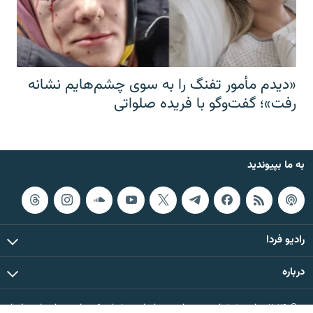
«دیدم مأمور تفنگ را به سوی چشم‌هایم نشانه
رفت»؛ گفت‌و‌گو با فریده صلواتی
به ما بپیوندید
رادیو فردا
درباره
© ۲۰۲۶ تمام حقوق این وب‌سایت، بر اساس مقررات کپی‌رایت، برای رادیو فردا