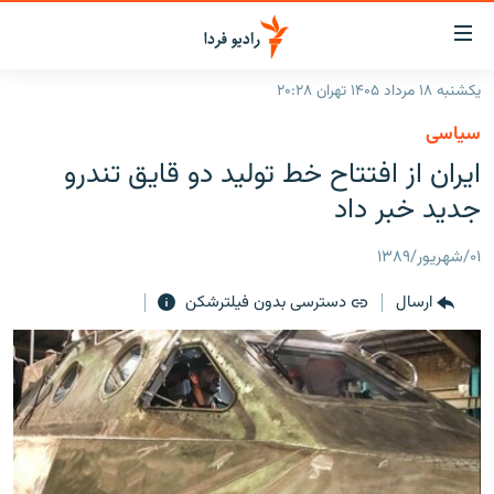
ینک‌های
ابلیت
سترسی
یکشنبه ۱۸ مرداد ۱۴۰۵ تهران ۲۰:۲۸
ازگشت
صفحه اصلی
سیاسی
ازگشت
ایران
ایران از افتتاح خط تولید دو قایق تندرو
ه
نوی
جهان
جدید خبر داد
صلی
رادیو
فتن
۰۱/شهریور/۱۳۸۹
ه
پادکست
انتخاب کنید و بشنوید
فحه
ارسال
دسترسی بدون فیلترشکن
چندرسانه‌ای
برنامه‌های رادیویی
ستجو
زنان فردا
فرکانس‌ها
گزارش‌های تصویری
گزارش‌های ویدئویی
English
به ما بپیوندید