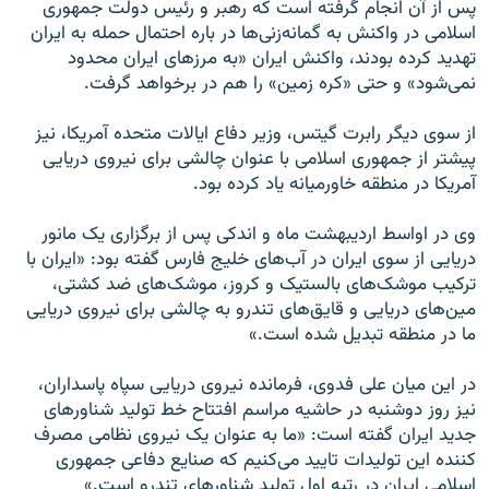
پس از آن انجام گرفته است که رهبر و رئیس دولت جمهورى
اسلامى در واکنش به گمانه‌زنى‌ها در باره احتمال حمله به ایران
تهدید کرده بودند، واکنش ایران «به مرزهاى ایران محدود
نمى‌شود» و حتى «کره زمین» را هم در برخواهد گرفت.
از سوى دیگر رابرت گیتس، وزیر دفاع ایالات متحده آمریکا، نیز
پیشتر از جمهورى اسلامى با عنوان چالشى براى نیروى دریایى
آمریکا در منطقه خاورمیانه یاد کرده بود.
وى در اواسط اردیبهشت ماه و اندکى پس از برگزارى یک مانور
دریایى از سوى ایران در آب‌هاى خلیج فارس گفته بود: «ایران با
ترکیب موشک‌هاى بالستیک و کروز، موشک‌هاى ضد کشتى،
مین‌هاى دریایى و قایق‌هاى تندرو به چالشى براى نیروى دریایی
ما در منطقه تبدیل شده است.»
در این میان على فدوى، فرمانده نیروى دریایى سپاه پاسداران،
نیز روز دوشنبه در حاشیه مراسم افتتاح خط تولید شناورهاى
جدید ایران گفته است: «ما به عنوان یک نیروى نظامى مصرف
کننده این تولیدات تایید مى‌کنیم که صنایع دفاعى جمهورى
اسلامى ایران در رتبه اول تولید شناورهاى تندرو است.»