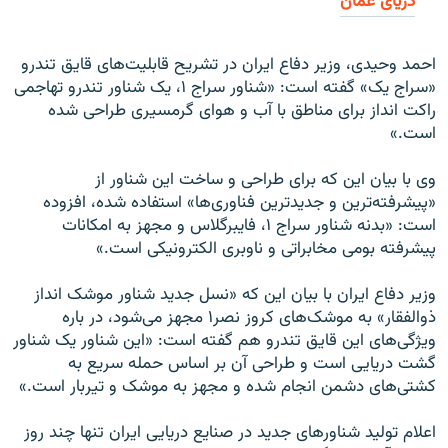
دریای عمان
احمد وحیدى، وزیر دفاع ایران در تشریح قابلیت‌هاى قایق تندرو
«سراج یک» گفته است: «شناور سراج ۱، یک شناور تندرو تهاجمى
راکت انداز براى مناطق با آب و هواى گرمسیرى طراحى شده
است.»
وى با بیان این که براى طراحى و ساخت این شناور از
«پیشرفته‌ترین و جدیدترین فناورى‌ها» استفاده شده، افزوده
است: «بدنه شناور سراج ۱، فایبرگلاس و مجهز به امکانات
پیشرفته بومى مخابراتى و ناوبرى الکترونیکى است.»
وزیر دفاع ایران با بیان این که «نسل جدید شناور موشک انداز
ذوالفقار» به موشک‌هاى کروز نصر۱ مجهز مى‌شود، در باره
ویژگى‌هاى این قایق تندرو هم گفته است: «این شناور یک شناور
گشت دریایى است و طراحى آن بر اساس حمله سریع به
کشتى‌هاى دشمن انجام شده و مجهز به موشک و تیربار است.»
اعلام تولید شناورهاى جدید در صنایع دریایى ایران تنها چند روز