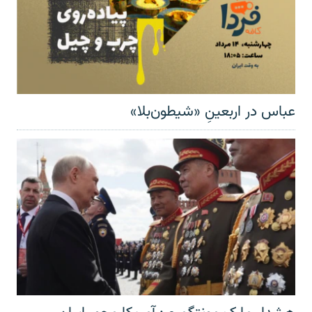
عباس در اربعینِ «شیطون‌بلا»