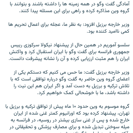
آمادگی گفت وگو در همه زمينه ها را داشته باشند و بتوانند با
گروه وين مذاکره کرده و راهی برای اين مسئله پيدا کنند.
وزير خارجه برزيل افزود: به نظر ما، عجله برای اعمال تحريم ها
کمی نااميد کننده بود.
سلسو آموريم در همين حال از پيشنهاد نيکولا سرکوزی رييس
جمهوری فرانسه برای گفت وگو با ايران استقبال کرد و واکنش
ايران را هم مثبت ارزيابی کرده و آن را نشانه پيشرفت دانست.
وزير خارجه برزيل گفت: ما حس می کنيم که دستکم يکی از
اعضای گروه وين حاضر به گفت وگو درباره توافقی است که با
تلاش ترکيه و برزيل به دست آمد و اگر ايران هم اين نيت را
داشته باشد، ما با خوشحالی کمک خواهيم کرد.
گروه موسوم به وين حدود ۱۰ ماه پيش از توافق ترکيه و برزيل با
تهران، پيشنهاد کرده بود که اورانيوم کمتر غنی شده از ايران
خارج شده و پس از غنی سازی بيشتر در روسيه، در فرانسه به
ميله سوختی تبديل شده و برای مصارف پزشکی و تحقيقاتی در