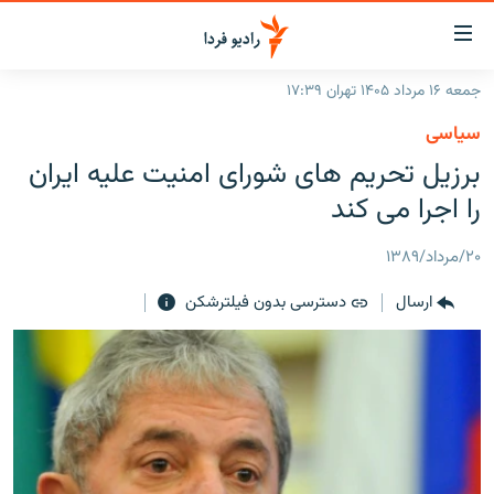
ینک‌های
ابلیت
سترسی
جمعه ۱۶ مرداد ۱۴۰۵ تهران ۱۷:۳۹
ازگشت
صفحه اصلی
سیاسی
ازگشت
ایران
برزيل تحریم های شورای امنیت علیه ایران
ه
نوی
جهان
را اجرا می کند
صلی
رادیو
فتن
۲۰/مرداد/۱۳۸۹
ه
پادکست
انتخاب کنید و بشنوید
فحه
ارسال
دسترسی بدون فیلترشکن
چندرسانه‌ای
برنامه‌های رادیویی
ستجو
زنان فردا
فرکانس‌ها
گزارش‌های تصویری
گزارش‌های ویدئویی
English
به ما بپیوندید