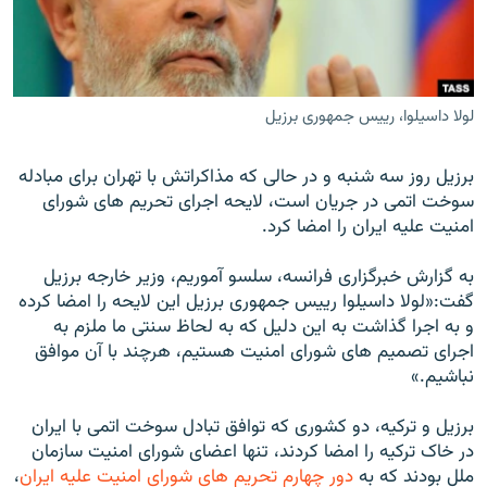
لولا داسیلوا، رییس جمهوری برزیل
زبان‌های دیگر
برزيل روز سه شنبه و در حالی که مذاکراتش با تهران برای مبادله
سوخت اتمی در جريان است، لايحه اجرای تحريم های شورای
امنيت عليه ايران را امضا کرد.
به گزارش خبرگزاری فرانسه، سلسو آموريم، وزير خارجه برزيل
گفت:«لولا داسيلوا رييس جمهوری برزيل اين لايحه را امضا کرده
و به اجرا گذاشت به اين دليل که به لحاظ سنتی ما ملزم به
اجرای تصميم های شورای امنيت هستيم، هرچند با آن موافق
نباشيم.»
برزيل و ترکيه، دو کشوری که توافق تبادل سوخت اتمی با ايران
در خاک ترکيه را امضا کردند، تنها اعضای شورای امنيت سازمان
ملل بودند که به
دور چهارم تحريم های شورای امنيت عليه ايران
،