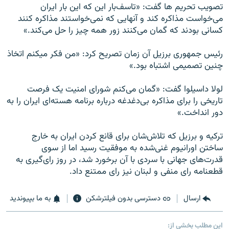
تصويب تحريم ها گفت: «تاسف‌بار اين که اين بار ايران
می‌خواست مذاکره کند و آنهايی که نمی‌خواستند مذاکره کنند
کسانی بودند که گمان می‌کنند زور همه چيز را حل می‌کند.»
رئيس جمهوری برزيل آن زمان تصريح کرد: «من فکر ميکنم اتخاذ
چنين تصميمی اشتباه بود.»
لولا داسيلوا گفت: «گمان می‌کنم شورای امنيت يک فرصت
تاريخی را برای مذاکره بی‌دغدغه درباره برنامه هسته‌ای ايران را به
دور انداخت.»
ترکيه و برزيل که تلاش‌شان برای قانع کردن ايران به خارج
ساختن اورانيوم غنی‌شده به موفقيت رسيد اما از سوی
قدرت‌های جهانی با سردی با ‌آن برخورد شد، در روز رای‌گيری به
قطعنامه رای منفی و لبنان نيز رای ممتنع داد.
ارسال
دسترسی بدون فیلترشکن
به ما بپیوندید
این مطلب بخشی از: