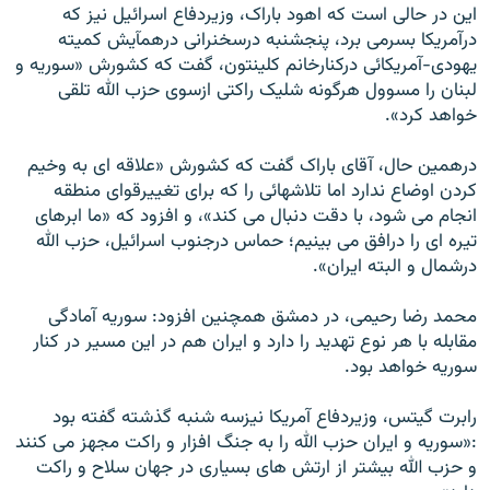
این در حالی است که اهود باراک، وزيردفاع اسرائيل نيز که
درآمريکا بسرمی برد، پنجشنبه درسخنرانی درهمآيش کميته
يهودی-آمريکائی درکنارخانم کلينتون، گفت که کشورش «سوريه و
لبنان را مسوول هرگونه شليک راکتی ازسوی حزب الله تلقی
خواهد کرد».
درهمين حال، آقای باراک گفت که کشورش «علاقه ای به وخيم
کردن اوضاع ندارد اما تلاشهائی را که برای تغييرقوای منطقه
انجام می شود، با دقت دنبال می کند»، و افزود که «ما ابرهای
تيره ای را درافق می بينيم؛ حماس درجنوب اسرائيل، حزب الله
درشمال و البته ايران».
محمد رضا رحيمی، در دمشق همچنين افزود: سوريه آمادگی
مقابله با هر نوع تهديد را دارد و ايران هم در اين مسير در کنار
سوريه خواهد بود.
رابرت گيتس، وزيردفاع آمريکا نيزسه شنبه گذشته گفته بود
:«سوريه و ايران حزب الله را به جنگ افزار و راکت مجهز می کنند
و حزب الله بيشتر از ارتش های بسياری در جهان سلاح و راکت