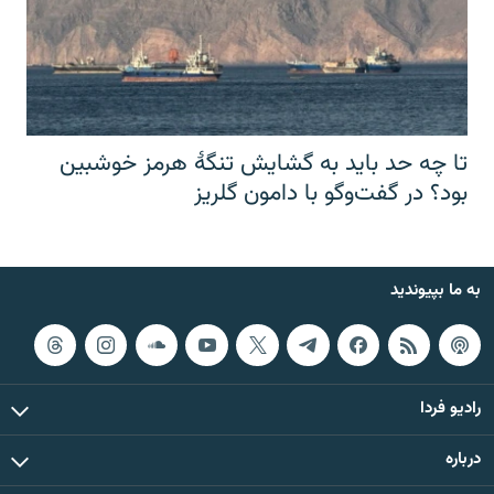
تا چه حد باید به گشایش تنگهٔ هرمز خوشبین
بود؟ در گفت‌وگو با دامون گلریز
به ما بپیوندید
رادیو فردا
درباره