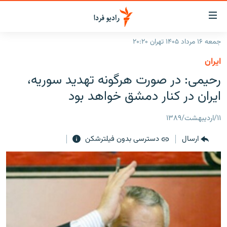
ینک‌های
ابلیت
سترسی
جمعه ۱۶ مرداد ۱۴۰۵ تهران ۲۰:۲۰
ازگشت
صفحه اصلی
ايران
ازگشت
ایران
رحيمی: در صورت هرگونه تهديد سوريه،
ه
نوی
جهان
ايران در کنار دمشق خواهد بود
صلی
رادیو
فتن
۱۱/اردیبهشت/۱۳۸۹
ه
پادکست
انتخاب کنید و بشنوید
فحه
ارسال
دسترسی بدون فیلترشکن
چندرسانه‌ای
برنامه‌های رادیویی
ستجو
زنان فردا
فرکانس‌ها
گزارش‌های تصویری
گزارش‌های ویدئویی
English
به ما بپیوندید