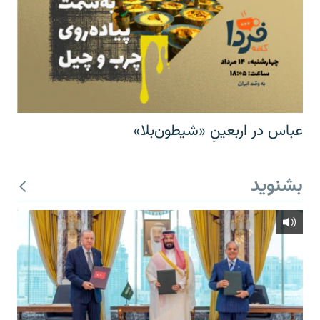
عباس در اربعینِ «شیطون‌بلا»
بشنوید