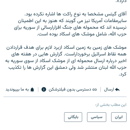
دارد».
آقای گيتس مشخصا به نوع راکت ها اشاره نکرده بود.
سايرمقامات آمريکا نيز می گويند که هنوز به اين اطمينان
نرسيده اند که محموله های جنگ افزارارسالی از سوريه برای
حزب الله، شامل موشک های اسکاد بوده است.
موشک های زمين به زمين اسکاد ازبرد لازم برای هدف قراردادن
همه نقاط اسرائيل برخورداراست. گزارش هايی در هفته های
اخير درباره ارسال محموله ای از موشک اسکاد از سوی سوريه به
حزب الله لبنان منتشر شد ولی دمشق اين گزارش ها را تکذيب
کرد.
ارسال
دسترسی بدون فیلترشکن
به ما بپیوندید
این مطلب بخشی از:
ايران
سیاسی
بایگانی