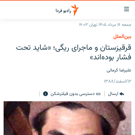
ینک‌های
ابلیت
سترسی
جمعه ۱۶ مرداد ۱۴۰۵ تهران ۱۶:۰۳
ازگشت
صفحه اصلی
بین‌الملل
ازگشت
ایران
قرقیزستان و ماجرای ریگی؛ «شاید تحت
ه
نوی
جهان
فشار بوده‌اند»
صلی
رادیو
فتن
علیرضا کرمانی
ه
پادکست
انتخاب کنید و بشنوید
فحه
۱۲/اسفند/۱۳۸۸
چندرسانه‌ای
برنامه‌های رادیویی
ستجو
ارسال
دسترسی بدون فیلترشکن
زنان فردا
فرکانس‌ها
گزارش‌های تصویری
گزارش‌های ویدئویی
English
به ما بپیوندید