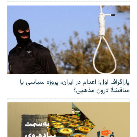
پاراگراف اول؛ اعدام در ایران، پروژه سیاسی یا
مناقشهٔ درون مذهبی؟