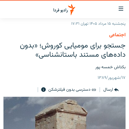
ینک‌های
ابلیت
سترسی
پنجشنبه ۱۵ مرداد ۱۴۰۵ تهران ۱۷:۳۱
ازگشت
صفحه اصلی
اجتماعی
ازگشت
ایران
جستجو برای مومیایی کوروش؛ «بدون
ه
نوی
جهان
داده‌های مستند باستانشناسی»
صلی
رادیو
فتن
بکتاش خمسه پور
ه
پادکست
انتخاب کنید و بشنوید
فحه
۱۷/شهریور/۱۳۸۹
چندرسانه‌ای
برنامه‌های رادیویی
ستجو
ارسال
دسترسی بدون فیلترشکن
زنان فردا
فرکانس‌ها
گزارش‌های تصویری
گزارش‌های ویدئویی
English
به ما بپیوندید