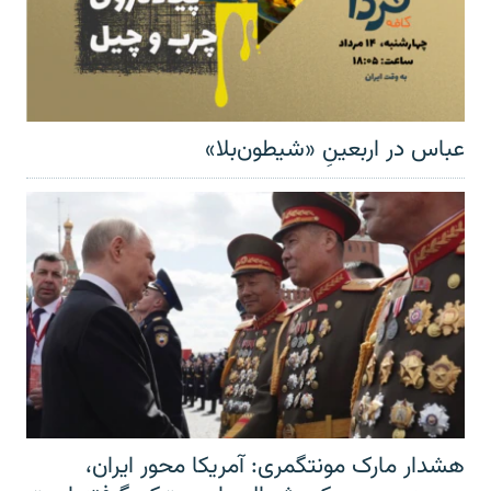
عباس در اربعینِ «شیطون‌بلا»
هشدار مارک مونتگمری: آمریکا محور ایران،