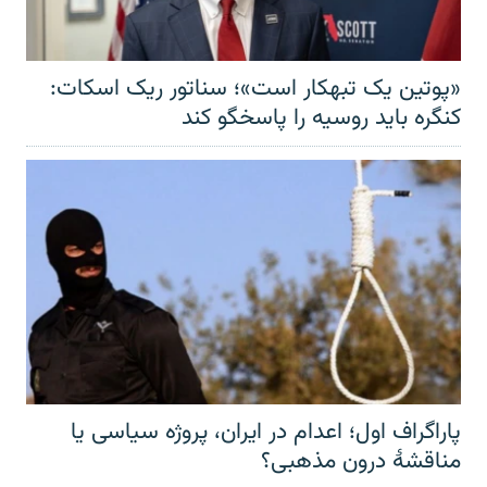
«پوتین یک تبهکار است»؛ سناتور ریک اسکات:
کنگره باید روسیه را پاسخگو کند
پاراگراف اول؛ اعدام در ایران، پروژه سیاسی یا
مناقشهٔ درون مذهبی؟