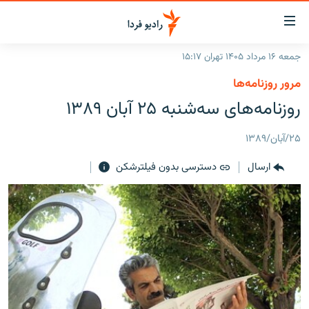
ینک‌های
ابلیت
سترسی
جمعه ۱۶ مرداد ۱۴۰۵ تهران ۱۵:۱۷
ازگشت
صفحه اصلی
مرور روزنامه‌ها
ازگشت
ایران
روزنامه‌های سه‌شنبه ۲۵ آبان ۱۳۸۹
ه
نوی
جهان
صلی
۲۵/آبان/۱۳۸۹
رادیو
فتن
ارسال
دسترسی بدون فیلترشکن
ه
پادکست
انتخاب کنید و بشنوید
فحه
چندرسانه‌ای
برنامه‌های رادیویی
ستجو
زنان فردا
فرکانس‌ها
گزارش‌های تصویری
گزارش‌های ویدئویی
English
به ما بپیوندید