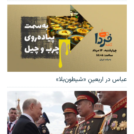
عباس در اربعینِ «شیطون‌بلا»