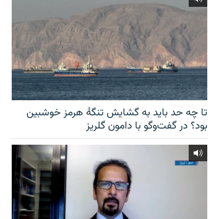
تا چه حد باید به گشایش تنگهٔ هرمز خوشبین
بود؟ در گفت‌وگو با دامون گلریز